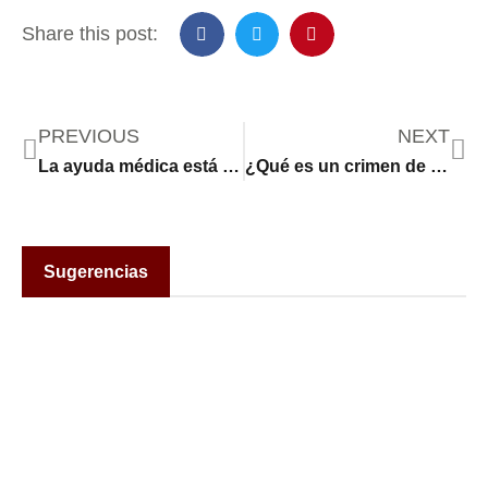
Share this post:
PREVIOUS
NEXT
La ayuda médica está “lista para llegar” al paso fronterizo de Gaza, según el jefe de la OMS
¿Qué es un crimen de odio? ¿Podría el sospechoso que disparó contra tres estudiantes palestinos ser acusado de este delito?
Sugerencias