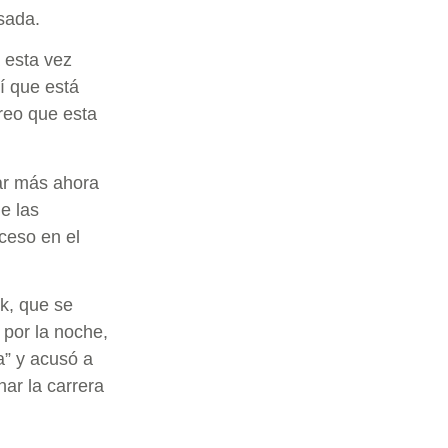
sada.
 esta vez
í que está
creo que esta
ar más ahora
e las
oceso en el
k, que se
 por la noche,
a” y acusó a
ar la carrera