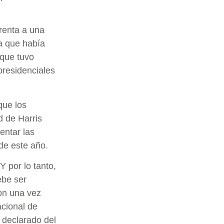
renta a una
a que había
 que tuvo
presidenciales
que los
d de Harris
entar las
 de este año.
 por lo tanto,
ebe ser
on una vez
acional de
 declarado del