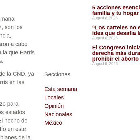
5 acciones esenci
familia y tu hoga
semana
August 6, 2026
, son los
“Los carteles no 
idea que desafía 
ncia,
August 6, 2026
aron a cabo
El Congreso inici
 la que Harris
derecha más dura
prohibir el abort
s.
August 6, 2026
 de la CND, ya
Secciones
ris en las
Esta semana
Locales
azo para
Opinión
os estados
Nacionales
El hecho de
México
fío en este
 planes de la