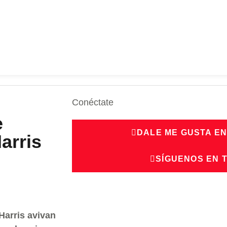
Conéctate
e
DALE ME GUSTA E
arris
SÍGUENOS EN 
Harris avivan