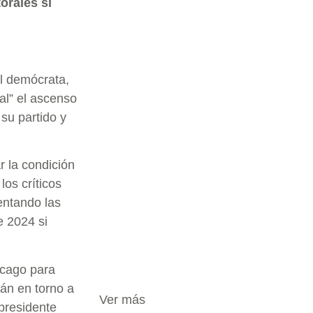
orales si
al demócrata,
al” el ascenso
 su partido y
 la condición
os críticos
entando las
e 2024 si
icago para
án en torno a
Ver más
presidente