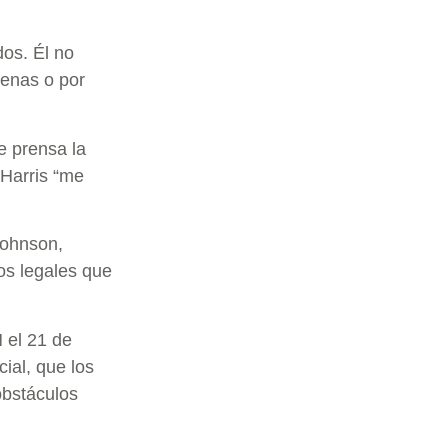
os. Él no
uenas o por
e prensa la
Harris “me
Johnson,
os legales que
 el 21 de
cial, que los
obstáculos