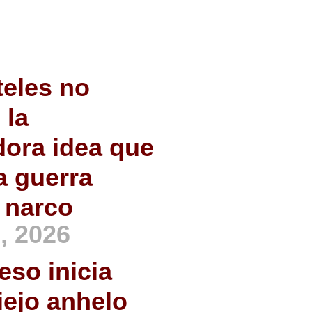
teles no
 la
ora idea que
a guerra
l narco
, 2026
eso inicia
iejo anhelo