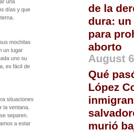
ar una
de la de
os días y que
nterna.
dura: un
para proh
 sus mochilas
aborto
n un lugar
August 6
 cada uno su
, es fácil de
Qué pas
López Co
inmigran
ra situaciones
r la ventana.
salvador
 se separen.
murió ba
Vamos a estar