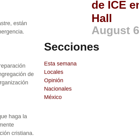
de ICE e
Hall
stre, están
August 6
mergencia.
Secciones
Esta semana
preparación
Locales
ongregación de
Opinión
organización
Nacionales
México
que haga la
amente
ión cristiana.