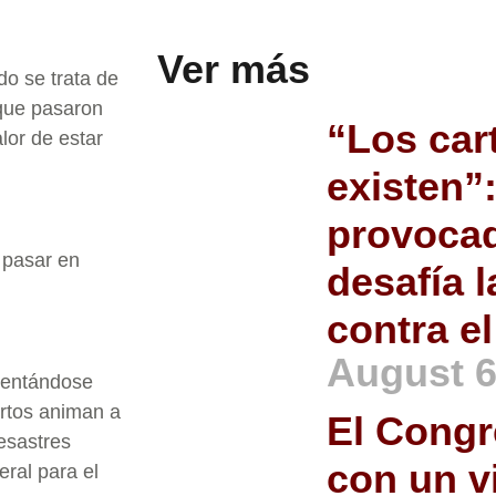
Ver más
do se trata de
 que pasaron
“Los car
lor de estar
existen”:
provocad
 pasar en
desafía l
contra e
August 6
mentándose
ertos animan a
El Congr
desastres
con un v
eral para el