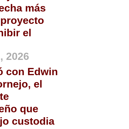
recha más
 proyecto
ibir el
, 2026
ó con Edwin
rnejo, el
te
eño que
jo custodia