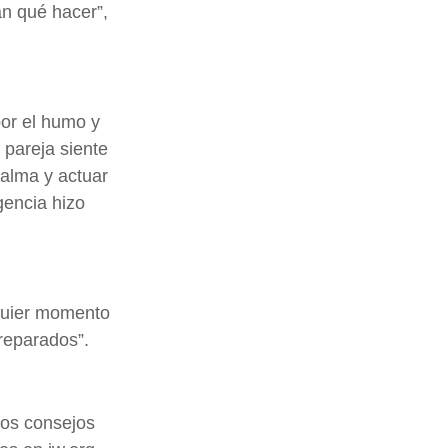
an qué hacer”,
or el humo y
 pareja siente
calma y actuar
gencia hizo
lquier momento
preparados”.
los consejos