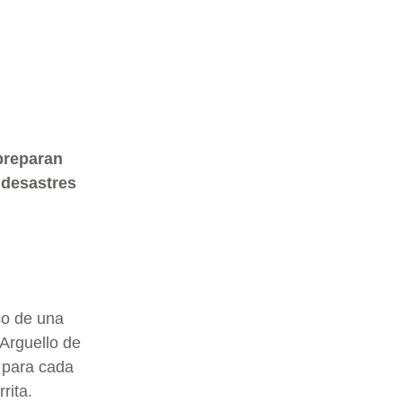
preparan
 desastres
so de una
 Arguello de
 para cada
rita.