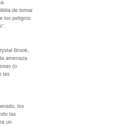
a.
Biblia de tomar
e los peligros
s”.
ystal Brook,
 la amenaza
cosas (o
 las
perado, los
ndo las
ea un