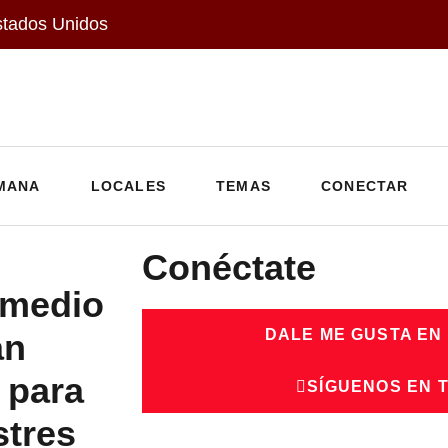
stados Unidos
MANA
LOCALES
TEMAS
CONECTAR
Conéctate
 medio
DALE ME GUSTA EN
an
 para
SÍGUENOS EN 
stres