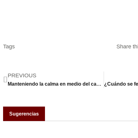
Tags
Share thi
PREVIOUS
Manteniendo la calma en medio del caos: familias preparan ‘mochilas de emergencia’ para estar listos ante los desastres naturales
Sugerencias