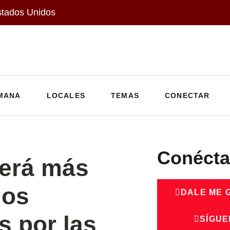
stados Unidos
MANA
LOCALES
TEMAS
CONECTAR
Conécta
cerá más
los
DALE ME 
s por las
SÍGUE