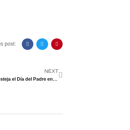
s post:
NEXT
¿Cuándo se festeja el Día del Padre en Estados Unidos (2022)?