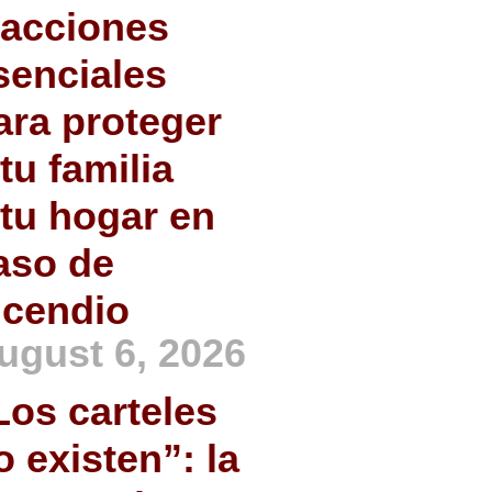
 acciones
senciales
ara proteger
 tu familia
 tu hogar en
aso de
ncendio
ugust 6, 2026
Los carteles
o existen”: la