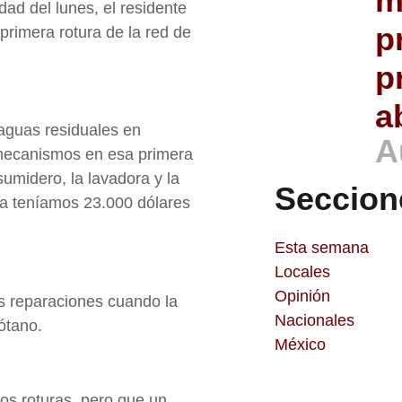
m
ad del lunes, el residente
p
primera rotura de la red de
p
a
aguas residuales en
A
s mecanismos en esa primera
sumidero, la lavadora y la
Seccion
ya teníamos 23.000 dólares
Esta semana
Locales
Opinión
as reparaciones cuando la
Nacionales
ótano.
México
os roturas, pero que un