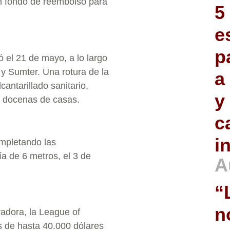
un fondo de reembolso para
5
e
p
ó el 21 de mayo, a lo largo
y Sumter. Una rotura de la
a
cantarillado sanitario,
y
s docenas de casas.
c
i
mpletando las
ía de 6 metros, el 3 de
A
“
n
adora, la League of
s de hasta 40.000 dólares