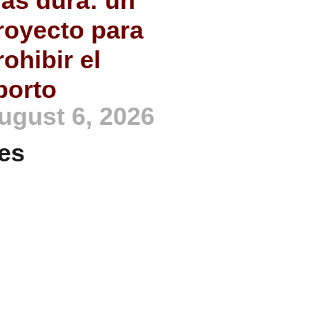
ás dura: un
royecto para
rohibir el
borto
ugust 6, 2026
es