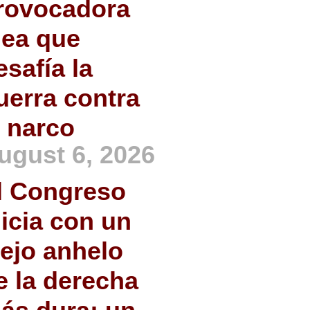
rovocadora
dea que
esafía la
uerra contra
l narco
ugust 6, 2026
l Congreso
nicia con un
iejo anhelo
e la derecha