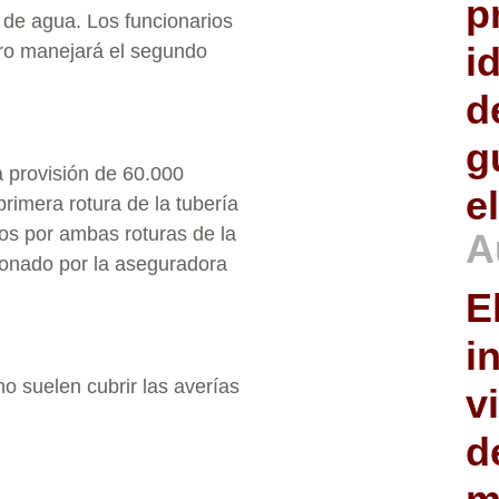
p
al de agua. Los funcionarios
i
uro manejará el segundo
d
g
a provisión de 60.000
e
primera rotura de la tubería
dos por ambas roturas de la
A
ionado por la aseguradora
E
i
o suelen cubrir las averías
v
d