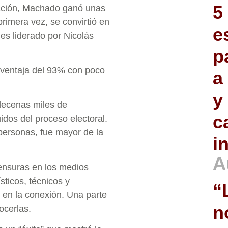
5
lación, Machado ganó unas
rimera vez, se convirtió en
e
es liderado por Nicolás
p
 ventaja del 93% con poco
a
y
 decenas miles de
c
idos del proceso electoral.
personas, fue mayor de la
i
A
censuras en los medios
ticos, técnicos y
“
 en la conexión. Una parte
n
ocerlas.