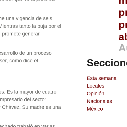
m
p
e una vigencia de seis
p
entras tanto la puja por el
ón promete generar
a
A
esarrollo de un proceso
Seccion
ser, como dice el
Esta semana
Locales
os. Es la mayor de cuatro
Opinión
empresario del sector
Nacionales
or Chávez. Su madre es una
México
Machado trabajó en varias