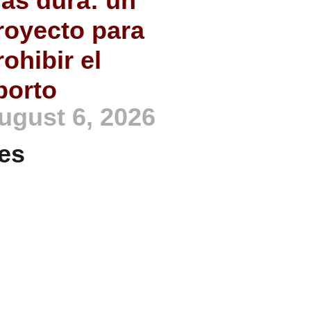
ás dura: un
royecto para
rohibir el
borto
ugust 6, 2026
es