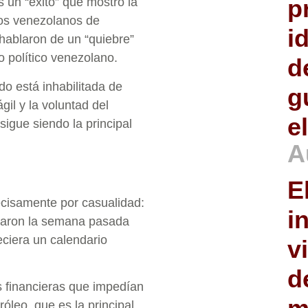
p
 un “éxito” que mostró la
hos venezolanos de
i
 hablaron de un “quiebre”
 político venezolano.
d
o está inhabilitada de
g
gil y la voluntad del
e
igue siendo la principal
A
E
ecisamente por casualidad:
i
graron la semana pasada
eciera un calendario
v
d
 financieras que impedían
róleo, que es la principal