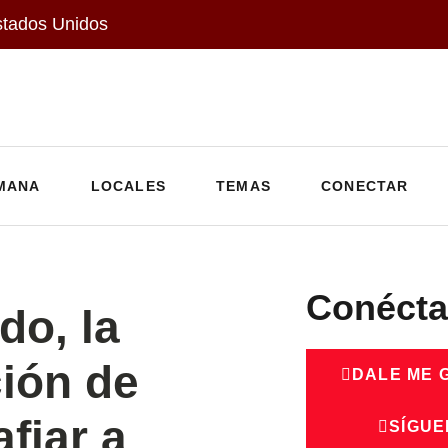
stados Unidos
MANA
LOCALES
TEMAS
CONECTAR
Conécta
do, la
ción de
DALE ME 
fiar a
SÍGUE