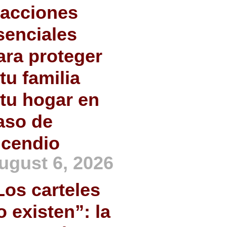
 acciones
senciales
ara proteger
 tu familia
 tu hogar en
aso de
ncendio
ugust 6, 2026
Los carteles
o existen”: la