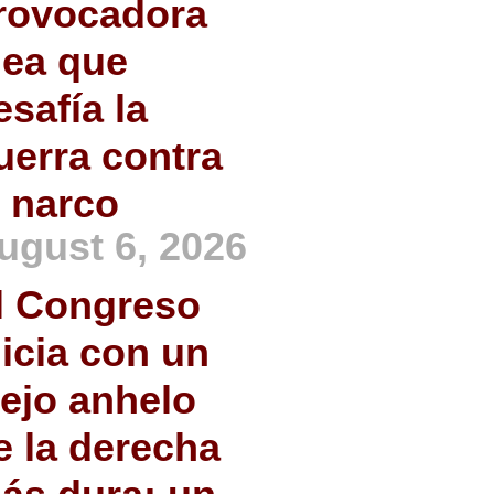
rovocadora
dea que
esafía la
uerra contra
l narco
ugust 6, 2026
l Congreso
nicia con un
iejo anhelo
e la derecha