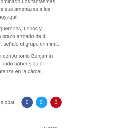
nominado Los fantasmas
tre sus amenazas a los
ayaquil.
iguerones, Lobos y
 brazo armado de ti,
 señaló el grupo criminal.
za con Antonio Benjamín
, pudo haber sido el
anza en la cárcel.
s post: