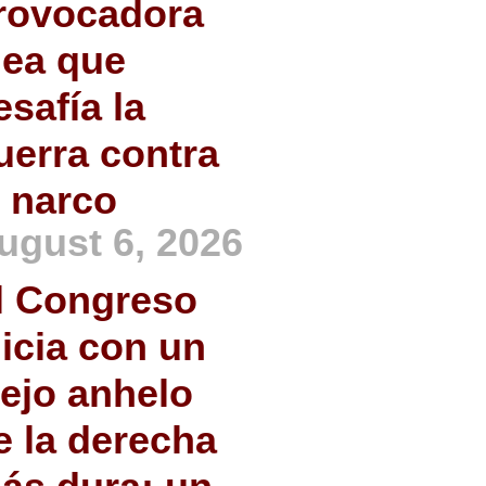
rovocadora
dea que
esafía la
uerra contra
l narco
ugust 6, 2026
l Congreso
nicia con un
iejo anhelo
e la derecha