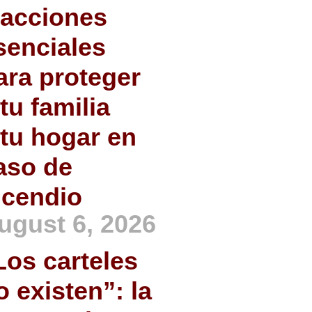
 acciones
senciales
ara proteger
 tu familia
 tu hogar en
aso de
ncendio
ugust 6, 2026
Los carteles
o existen”: la