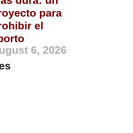
ás dura: un
royecto para
rohibir el
borto
ugust 6, 2026
es