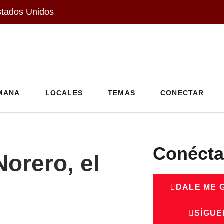
stados Unidos
MANA
LOCALES
TEMAS
CONECTAR
Conécta
orero, el
DALE ME 
SÍGUE