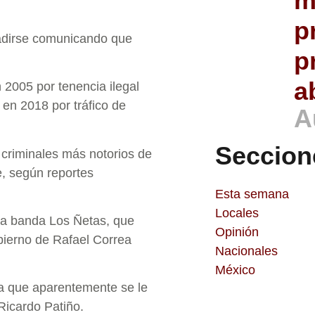
m
p
adirse comunicando que
p
a
2005 por tenencia ilegal
en 2018 por tráfico de
A
Seccion
 criminales más notorios de
e, según reportes
Esta semana
Locales
 la banda Los Ñetas, que
Opinión
obierno de Rafael Correa
Nacionales
México
 la que aparentemente se le
Ricardo Patiño.