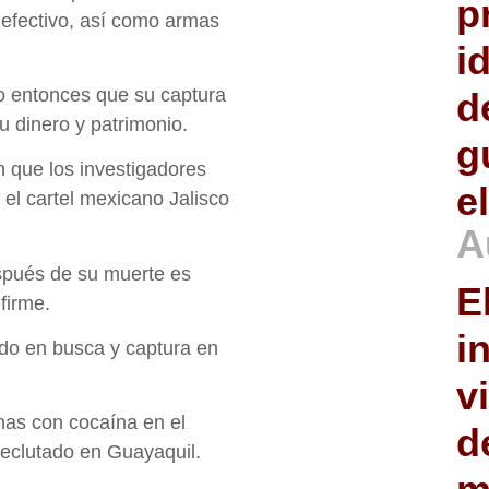
p
n efectivo, así como armas
i
dijo entonces que su captura
d
u dinero y patrimonio.
g
n que los investigadores
e
el cartel mexicano Jalisco
A
espués de su muerte es
E
firme.
i
do en busca y captura en
v
nas con cocaína en el
d
reclutado en Guayaquil.