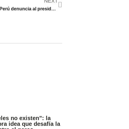
NEXT
La Fiscalía de Perú denuncia al presidente Pedro Castillo
les no existen”: la
ra idea que desafía la