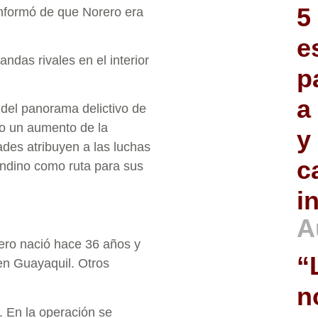
5
nformó de que Norero era
e
ndas rivales en el interior
p
a
del panorama delictivo de
do un aumento de la
y
dades atribuyen a las luchas
c
andino como ruta para sus
i
A
ero nació hace 36 años y
“
en Guayaquil. Otros
n
. En la operación se