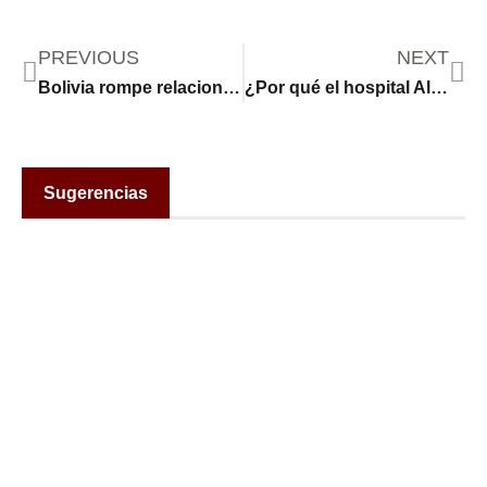
PREVIOUS
NEXT
Bolivia rompe relaciones con Israel por “la desproporcionada ofensiva militar” en Gaza y Chile y Colombia llaman a consulta a sus embajadores
¿Por qué el hospital Al Shifa de Gaza es tan importante en la guerra entre Israel y Hamas?
Sugerencias