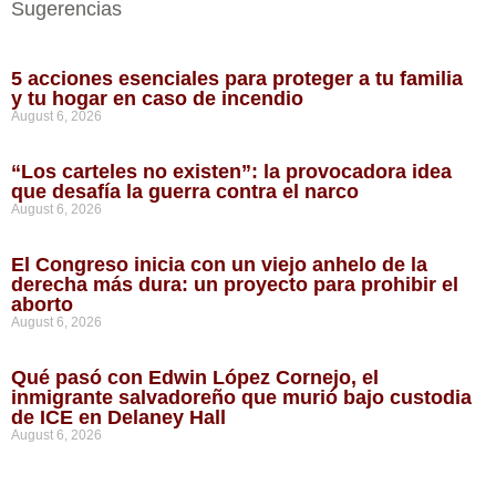
Sugerencias
5 acciones esenciales para proteger a tu familia
y tu hogar en caso de incendio
August 6, 2026
“Los carteles no existen”: la provocadora idea
que desafía la guerra contra el narco
August 6, 2026
El Congreso inicia con un viejo anhelo de la
derecha más dura: un proyecto para prohibir el
aborto
August 6, 2026
Qué pasó con Edwin López Cornejo, el
inmigrante salvadoreño que murió bajo custodia
de ICE en Delaney Hall
August 6, 2026