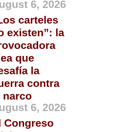
ugust 6, 2026
Los carteles
o existen”: la
rovocadora
dea que
esafía la
uerra contra
l narco
ugust 6, 2026
l Congreso