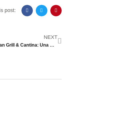
s post:
NEXT
Cancun Mexican Grill & Cantina: Una Receta para la Sostenibilidad