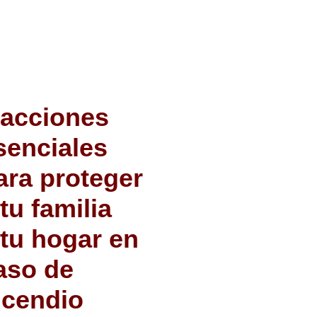
 acciones
senciales
ara proteger
 tu familia
 tu hogar en
aso de
ncendio