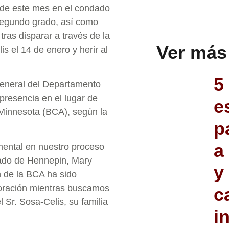
s de este mes en el condado
segundo grado, así como
tras disparar a través de la
Ver más
s el 14 de enero y herir al
5
General del Departamento
presencia en el lugar de
e
 Minnesota (BCA), según la
p
a
ental en nuestro proceso
ondado de Hennepin, Mary
y
n de la BCA ha sido
oración mientras buscamos
c
 Sr. Sosa-Celis, su familia
i