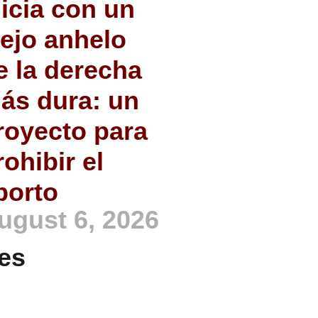
nicia con un
iejo anhelo
e la derecha
ás dura: un
royecto para
rohibir el
borto
ugust 6, 2026
es