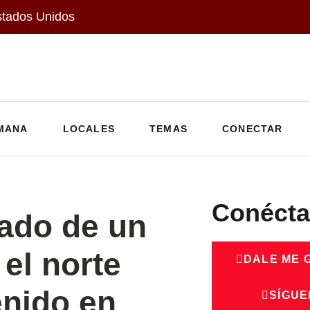
stados Unidos
MANA
LOCALES
TEMAS
CONECTAR
Conécta
ado de un
 el norte
DALE ME 
enido en
SÍGUE