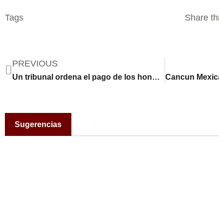
Tags
Share thi
PREVIOUS
Un tribunal ordena el pago de los honorarios legales de un hombre que afirma que agentes de ICE le fracturaron el cráneo
Sugerencias