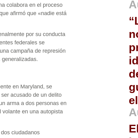
A
ina colabora en el proceso
 que afirmó que «nadie está
“
n
penalmente por su conducta
entes federales se
p
n una campaña de represión
i
 generalizadas.
d
g
dente en Maryland, se
s ser acusado de un delito
e
 un arma a dos personas en
A
l volante en una autopista
E
a dos ciudadanos