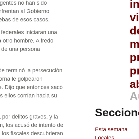
i
agentes no han sido
nfrentan al Gobierno
v
uebas de esos casos.
d
federales iniciaran una
m
a otro hombre, Alfredo
e de una persona
p
p
de terminó la persecución.
jorna le golpearon
a
e. Dijo que entonces sacó
A
 ellos corrían hacia su
Seccion
por delitos graves, y la
m, los acusó de intento de
Esta semana
 los fiscales descubrieran
Locales