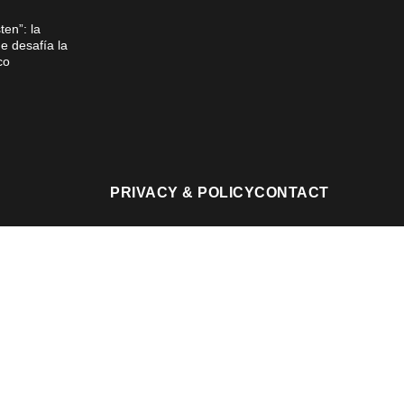
ten”: la
e desafía la
rco
PRIVACY & POLICY
CONTACT