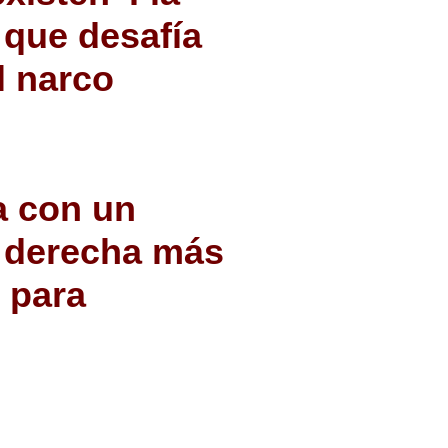
 que desafía
el narco
a con un
a derecha más
 para
o