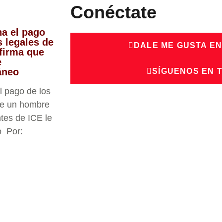
Conéctate
na el pago
s legales de
DALE ME GUSTA E
firma que
e
ráneo
SÍGUENOS EN 
l pago de los
de un hombre
tes de ICE le
o Por: