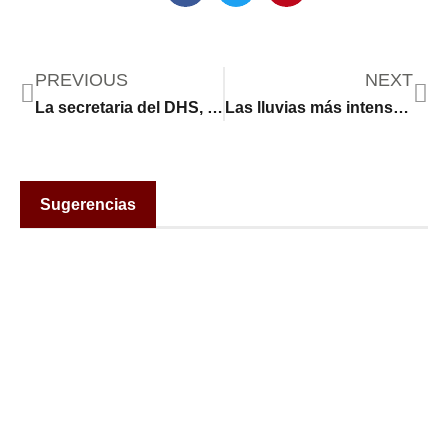
PREVIOUS
NEXT
La secretaria del DHS, Kristi Noem, pone fin a las protecciones temporales para 250 000 venezolanos
Las lluvias más intensas provocadas por el cambio climático causan más deslizamientos de tierra y desprendimientos de rocas en Minnesota
Sugerencias