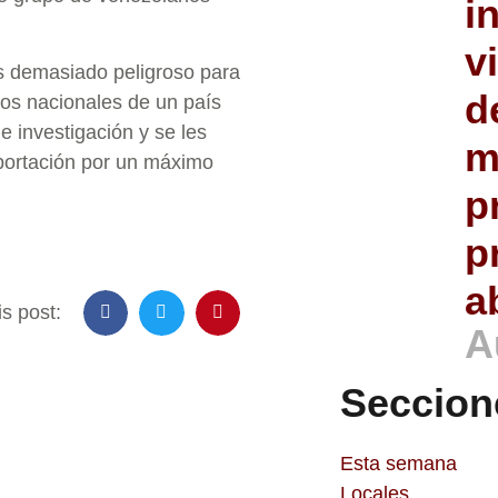
i
v
s demasiado peligroso para
d
Los nacionales de un país
 investigación y se les
m
eportación por un máximo
p
p
a
s post:
A
Seccion
Esta semana
Locales