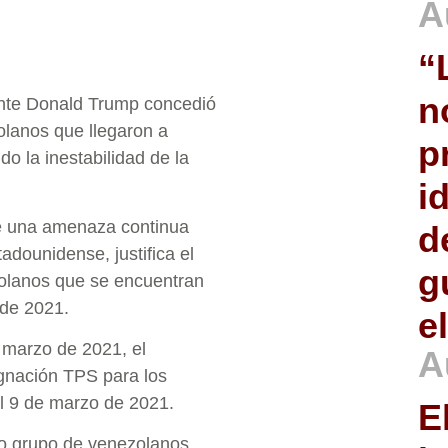
A
“
n
dente Donald Trump concedió
olanos que llegaron a
p
o la inestabilidad de la
i
ne una amenaza continua
d
adounidense, justifica el
g
zolanos que se encuentran
 de 2021.
e
 marzo de 2021, el
A
gnación TPS para los
l 9 de marzo de 2021.
E
o grupo de venezolanos