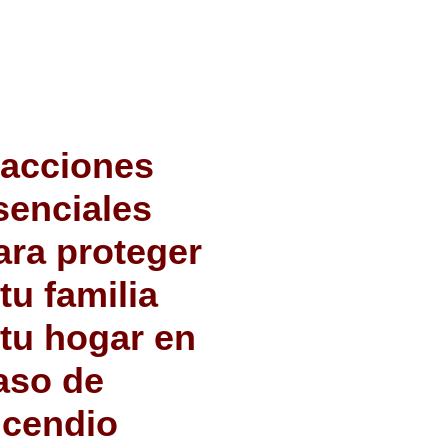
 acciones
senciales
ara proteger
 tu familia
 tu hogar en
aso de
ncendio