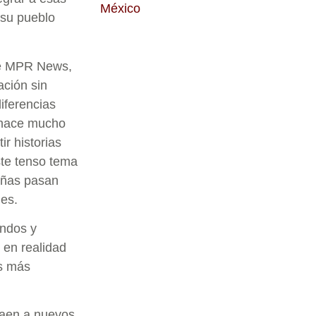
México
 su pueblo
de MPR News,
ación sin
iferencias
e hace mucho
r historias
ste tenso tema
eñas pasan
des.
undos y
 en realidad
s más
raen a nuevos