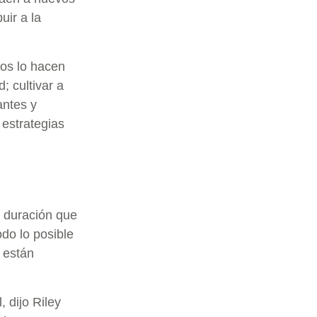
uir a la
dos lo hacen
; cultivar a
antes y
 estrategias
a duración que
odo lo posible
s están
 dijo Riley