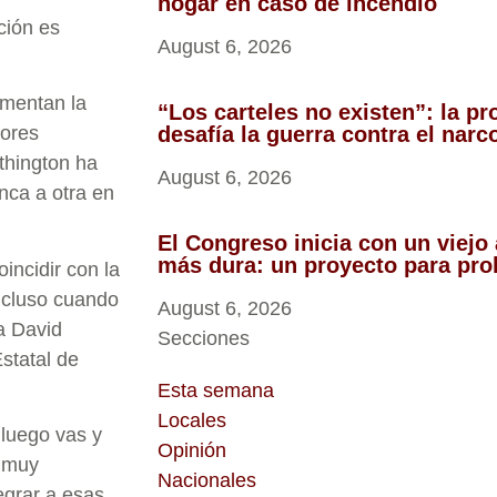
hogar en caso de incendio
ción es
August 6, 2026
limentan la
“Los carteles no existen”: la p
desafía la guerra contra el nar
tores
thington ha
August 6, 2026
ca a otra en
El Congreso inicia con un viejo
más dura: un proyecto para proh
oincidir con la
ncluso cuando
August 6, 2026
a David
Secciones
Estatal de
Esta semana
Locales
 luego vas y
Opinión
n muy
Nacionales
egrar a esas