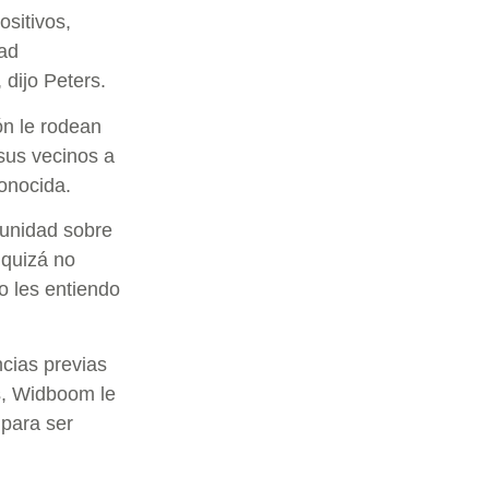
sitivos,
dad
 dijo Peters.
ón le rodean
sus vecinos a
onocida.
munidad sobre
 quizá no
o les entiendo
ncias previas
s, Widboom le
para ser