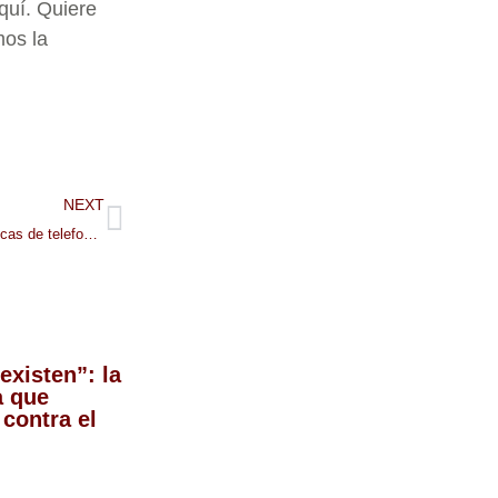
quí. Quiere
mos la
NEXT
Nuevas caras, nuevas políticas de telefonía móvil y, para algunos alumnos de Minneapolis
existen”: la
a que
 contra el