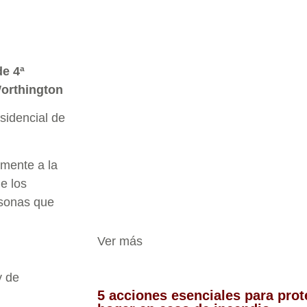
de 4ª
Worthington
sidencial de
mente a la
e los
rsonas que
Ver más
y de
5 acciones esenciales para prote