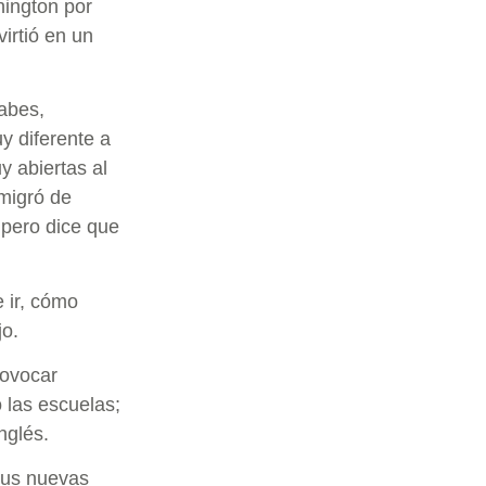
hington por
irtió en un
abes,
y diferente a
y abiertas al
migró de
 pero dice que
e ir, cómo
jo.
rovocar
 las escuelas;
inglés.
sus nuevas