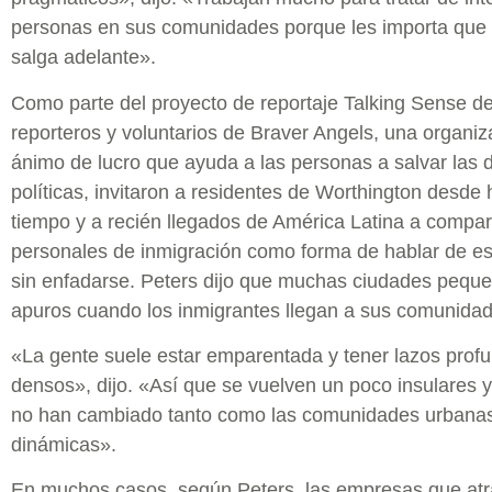
personas en sus comunidades porque les importa que
salga adelante».
Como parte del proyecto de reportaje Talking Sense 
reporteros y voluntarios de Braver Angels, una organiz
ánimo de lucro que ayuda a las personas a salvar las d
políticas, invitaron a residentes de Worthington desd
tiempo y a recién llegados de América Latina a comparti
personales de inmigración como forma de hablar de e
sin enfadarse. Peters dijo que muchas ciudades pequ
apuros cuando los inmigrantes llegan a sus comunida
«La gente suele estar emparentada y tener lazos prof
densos», dijo. «Así que se vuelven un poco insulares y
no han cambiado tanto como las comunidades urbana
dinámicas».
En muchos casos, según Peters, las empresas que at