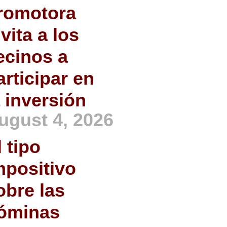
romotora
nvita a los
ecinos a
articipar en
a inversión
ugust 4, 2026
l tipo
mpositivo
obre las
óminas