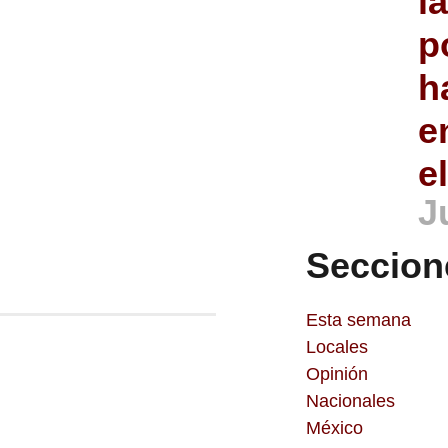
l
p
h
e
e
J
Seccion
Esta semana
Locales
Opinión
Nacionales
México