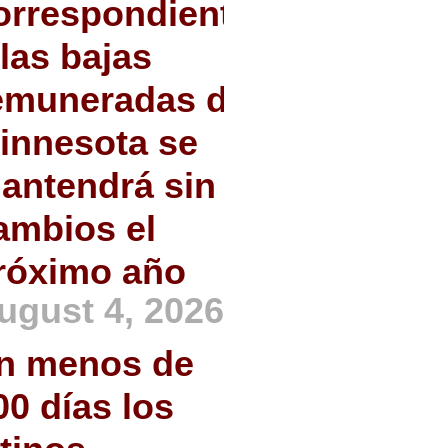
orrespondiente
 las bajas
emuneradas de
innesota se
antendrá sin
ambios el
róximo año
ugust 4, 2026
n menos de
00 días los