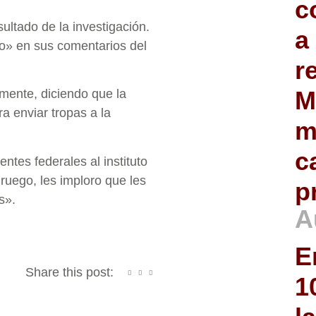
c
ultado de la investigación.
a
o» en sus comentarios del
r
M
amente, diciendo que la
 enviar tropas a la
m
c
ntes federales al instituto
ruego, les imploro que les
p
s».
A
E
Share this post:
1