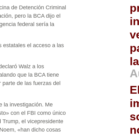
p
icina de Detención Criminal
ción, pero la BCA dijo el
i
encia federal sería la
v
p
 estatales el acceso a las
l
declaró Walz a los
A
ñalando que la BCA tiene
 parte de las fuerzas del
E
i
 la investigación. Me
usto» con el FBI como único
s
d Trump, el vicepresidente
n
i Noem, «han dicho cosas