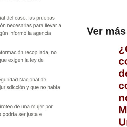
ial del caso, las pruebas
ión necesarias para llevar a
Ver más
gún informó la agencia
¿
información recopilada, no
c
ue exigen la ley de
d
eguridad Nacional de
c
jurisdicción y que no había
n
tiroteo de una mujer por
M
 podría ser justa e
U