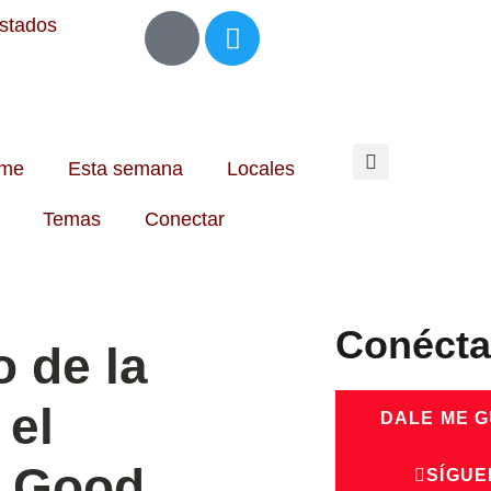
Estados
me
Esta semana
Locales
Temas
Conectar
Conécta
o de la
 el
DALE ME 
e Good
SÍGUE