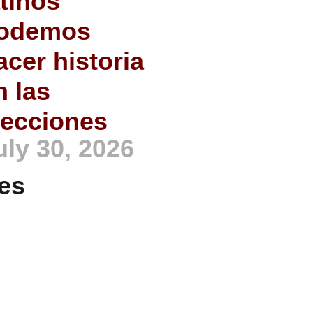
atinos
odemos
acer historia
n las
lecciones
uly 30, 2026
es