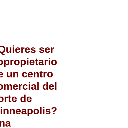
Quieres ser
opropietario
e un centro
omercial del
orte de
inneapolis?
na