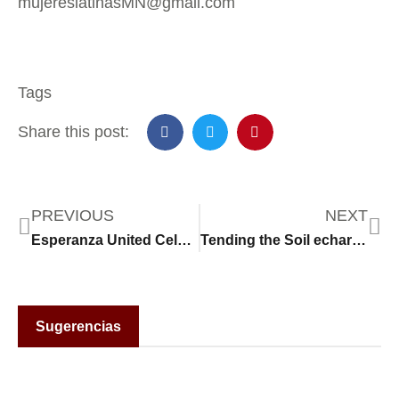
mujereslatinasMN@gmail.com
Tags
Share this post:
PREVIOUS
NEXT
Esperanza United Celebra Avance de HF4417 y Pide Apoyo a SF4258
Tending the Soil echará raíces en el centro Rise Up
Sugerencias