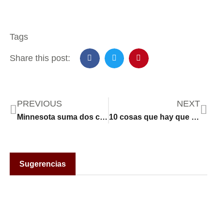
Tags
Share this post:
PREVIOUS
NEXT
Minnesota suma dos casos más al aumento de casos de sarampión en medio del descenso de las vacunas rutinarias
10 cosas que hay que saber sobre las deportaciones del ICE y los hmong de Minnesota
Sugerencias