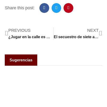
Share this post:
PREVIOUS
NEXT
¿Jugar en la calle es motivo de sanción económica en Zapopan, Jalisco? La SCJN se pronuncia
El secuestro de siete adolescentes vuelve a erizar la piel de Zacatecas
Sugerencias