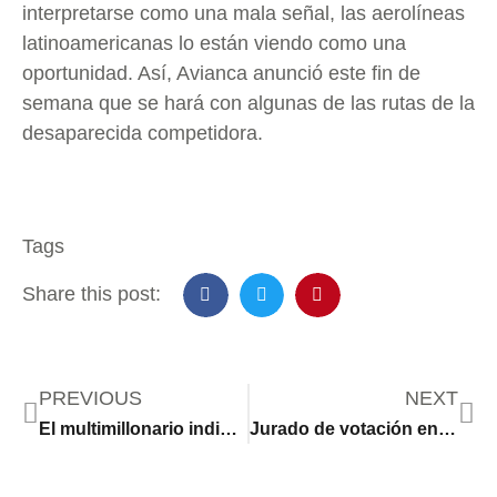
interpretarse como una mala señal, las aerolíneas
latinoamericanas lo están viendo como una
oportunidad. Así, Avianca anunció este fin de
semana que se hará con algunas de las rutas de la
desaparecida competidora.
Tags
Share this post:
PREVIOUS
NEXT
El multimillonario indio que se ofrece a salvar a los 80 hipopótamos de Pablo Escobar condenados a la eutanasia en Colombia
Jurado de votación en Colombia: funciones, cómo consultar si fue elegido y cuándo son las capacitaciones