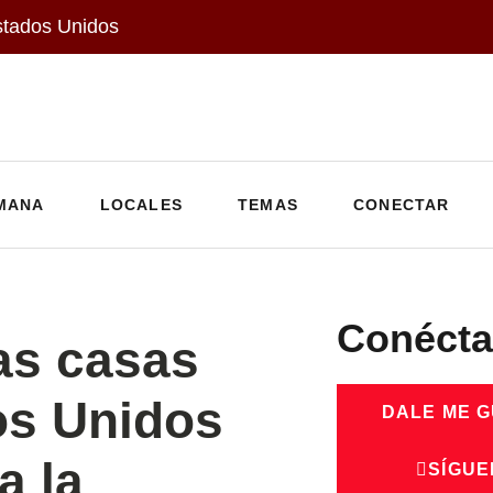
stados Unidos
MANA
LOCALES
TEMAS
CONECTAR
Conécta
as casas
os Unidos
DALE ME 
a la
SÍGUE