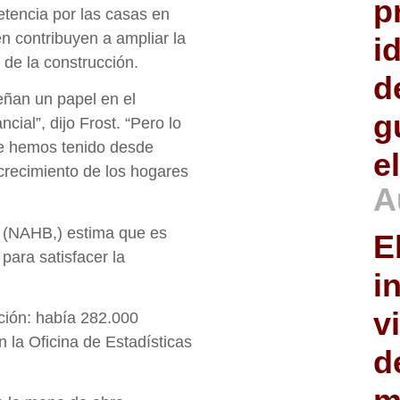
p
tencia por las casas en
n contribuyen a ampliar la
i
 de la construcción.
d
eñan un papel en el
g
ial”, dijo Frost. “Pero lo
que hemos tenido desde
e
 crecimiento de los hogares
A
s (NAHB,) estima que es
E
para satisfacer la
i
v
ción: había 282.000
 la Oficina de Estadísticas
d