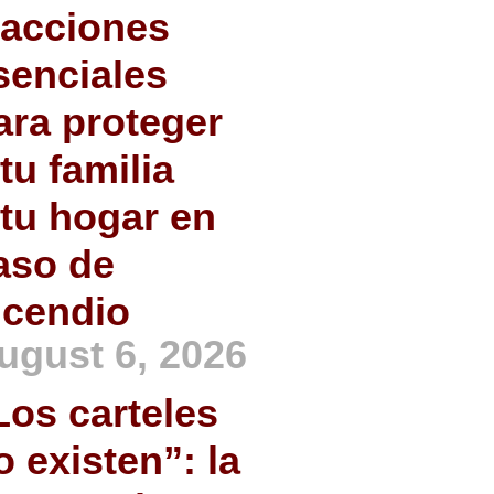
 acciones
senciales
ara proteger
 tu familia
 tu hogar en
aso de
ncendio
ugust 6, 2026
Los carteles
o existen”: la