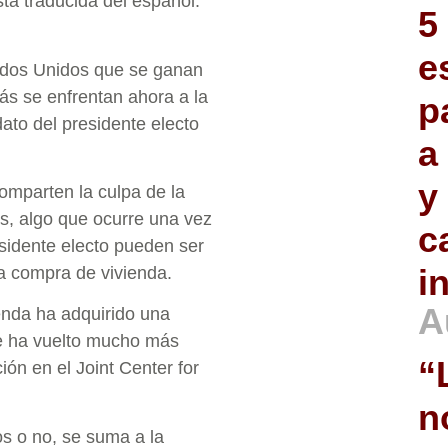
ta traducida del español.
5
e
ados Unidos que se ganan
más se enfrentan ahora a la
p
ato del presidente electo
a
y
mparten la culpa de la
os, algo que ocurre una vez
c
esidente electo pueden ser
i
a compra de vivienda.
A
enda ha adquirido una
e ha vuelto mucho más
“
ción en el Joint Center for
n
s o no, se suma a la