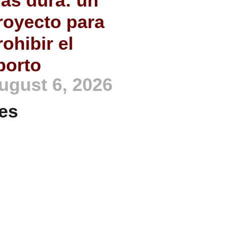
ás dura: un
royecto para
rohibir el
borto
ugust 6, 2026
es