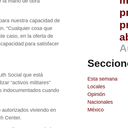
m
e la mano de obra
p
para nuestra capacidad de
p
in. “Cualquier cosa que
a
te caso, en la oferta de
capacidad para satisfacer
A
Seccion
uth Social que está
Esta semana
zar “activos militares”
Locales
tes indocumentados cuando
Opinión
Nacionales
México
 autorizados viviendo en
h Center.