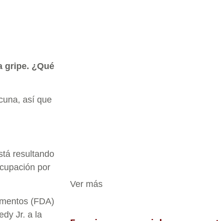
a gripe. ¿Qué
cuna, así que
stá resultando
ocupación por
Ver más
amentos (FDA)
dy Jr. a la