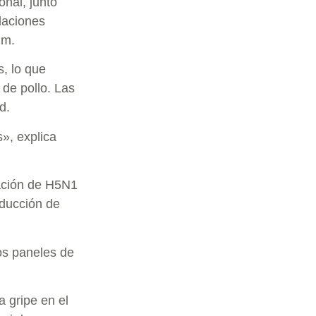
nal, junto
alaciones
lm.
s, lo que
 de pollo. Las
d.
s», explica
uación de H5N1
oducción de
os paneles de
 gripe en el