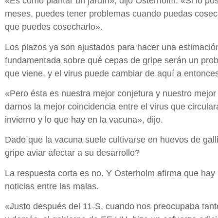
«Es como plantar un jardín», dijo Osterholm. «Si lo p
meses, puedes tener problemas cuando puedas cosecha
que puedes cosecharlo».
Los plazos ya son ajustados para hacer una estimació
fundamentada sobre qué cepas de gripe serán un prob
que viene, y el virus puede cambiar de aquí a entonces
«Pero ésta es nuestra mejor conjetura y nuestro mejor 
darnos la mejor coincidencia entre el virus que circula
invierno y lo que hay en la vacuna», dijo.
Dado que la vacuna suele cultivarse en huevos de galli
gripe aviar afectar a su desarrollo?
La respuesta corta es no. Y Osterholm afirma que hay
noticias entre las malas.
«Justo después del 11-S, cuando nos preocupaba tanto