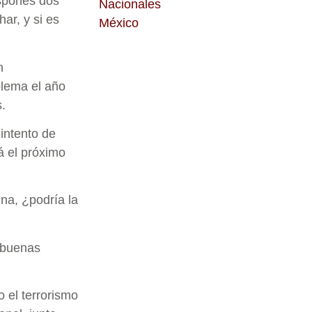
ospones dos
Nacionales
r, y si es
México
n
lema el año
.
intento de
rá el próximo
na, ¿podría la
 buenas
 el terrorismo