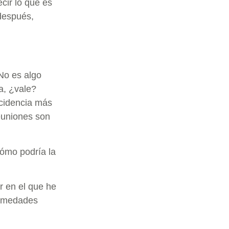
ecir lo que es
después,
No es algo
a, ¿vale?
ncidencia más
reuniones son
cómo podría la
r en el que he
ermedades