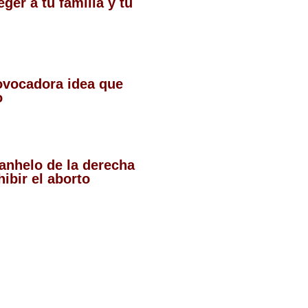
ger a tu familia y tu
rovocadora idea que
co
 anhelo de la derecha
ibir el aborto