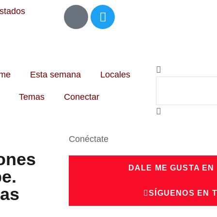
Estados
me
Esta semana
Locales
Temas
Conectar
Conéctate
iones
DALE ME GUSTA EN
pe.
las
SÍGUENOS EN 