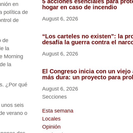
5 acciones esenciales para prote
unión en
hogar en caso de incendio
 política de
August 6, 2026
ntrol de
“Los carteles no existen”: la p
o de
desafía la guerra contra el nar
e la
August 6, 2026
de Morning
de la
El Congreso inicia con un viejo
más dura: un proyecto para proh
os. ¿Por qué
August 6, 2026
Secciones
a unos seis
Esta semana
 de verano o
Locales
Opinión