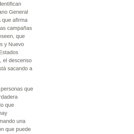
entifican
jano General
a que afirma
 las campañas
deseen, que
as y Nuevo
 Estados
, el descenso
 está sacando a
s personas que
rdadera
lo que
 hay
omando una
ón que puede