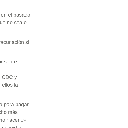
 en el pasado
que no sea el
vacunación si
or sobre
os CDC y
ellos la
o para pagar
ucho más
no hacerlo»,
la sanidad