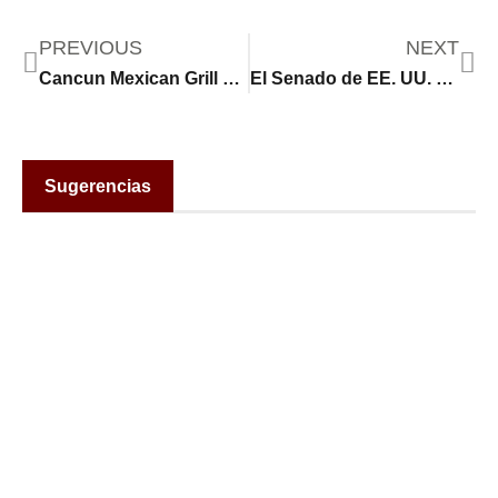
PREVIOUS
NEXT
Cancun Mexican Grill & Cantina: Una Receta para la Sostenibilidad
El Senado de EE. UU. bloquea la Ley SAVE America de Trump, frustrando las restricciones al voto
Sugerencias