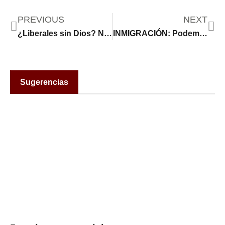
PREVIOUS
NEXT
¿Liberales sin Dios? No en Minnesota, donde la izquierda religiosa impulsa a los demócratas
INMIGRACIÓN: Podemos construir un movimiento Los activistas planean hacer frente a los planes de Trump contra los inmigrantes
Sugerencias