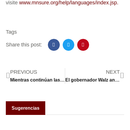
visite
www.mnsure.org/help/languages/index.jsp.
Tags
Share this post:
PREVIOUS
NEXT
Mientras continúan las operaciones del ICE, los padres inmigrantes buscan hacer arreglos para sus hijos
El gobernador Walz anuncia un nuevo cargo para combatir el fraude en los programas de servicios de Minnesota
Sugerencias