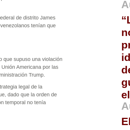
A
“
ederal de distrito James
s venezolanos tenían que
n
p
i
lo que supuso una violación
d
 Unión Americana por las
ministración Trump.
g
ategia legal de la
e
ue, dado que la orden de
ón temporal no tenía
A
E