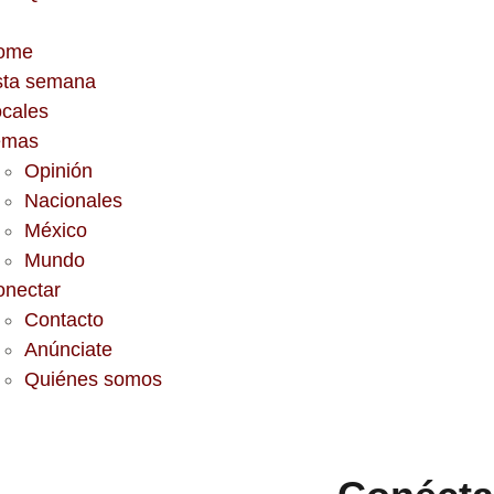
ome
sta semana
cales
emas
Opinión
Nacionales
México
Mundo
onectar
Contacto
Anúnciate
Quiénes somos