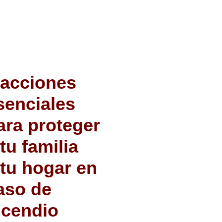
 acciones
senciales
ara proteger
 tu familia
 tu hogar en
aso de
ncendio