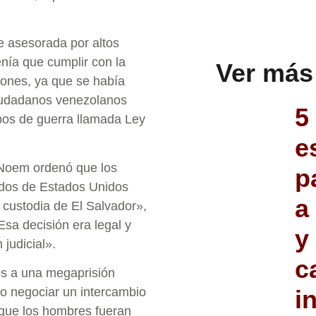
e asesorada por altos
nía que cumplir con la
Ver más
iones, ya que se había
iudadanos venezolanos
5
pos de guerra llamada Ley
e
a Noem ordenó que los
p
ados de Estados Unidos
a
a custodia de El Salvador»,
sa decisión era legal y
y
judicial».
c
s a una megaprisión
o negociar un intercambio
i
 que los hombres fueran