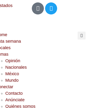
Estados
ome
sta semana
cales
emas
Opinión
Nacionales
México
Mundo
onectar
Contacto
Anúnciate
Quiénes somos