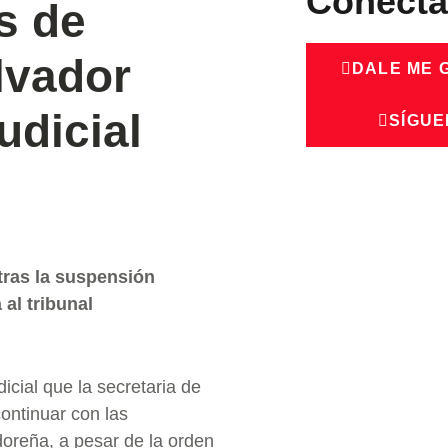
Conécta
s de
lvador
DALE ME 
udicial
SÍGUE
tras la suspensión
 al tribunal
icial que la secretaria de
ontinuar con las
doreña, a pesar de la orden