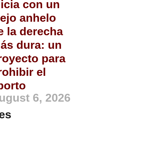
nicia con un
iejo anhelo
e la derecha
ás dura: un
royecto para
rohibir el
borto
ugust 6, 2026
es