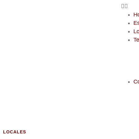
H
E
Lo
T
C
LOCALES