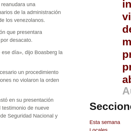
i
 reanudara una
narios de la administración
v
de los venezolanos.
d
ón que presentara
m
 por desacato.
p
 ese día», dijo Boasberg la
p
cesario un procedimiento
a
ones no violaron la orden
A
stó en su presentación
Seccion
el testimonio de nueve
 de Seguridad Nacional y
Esta semana
Locales